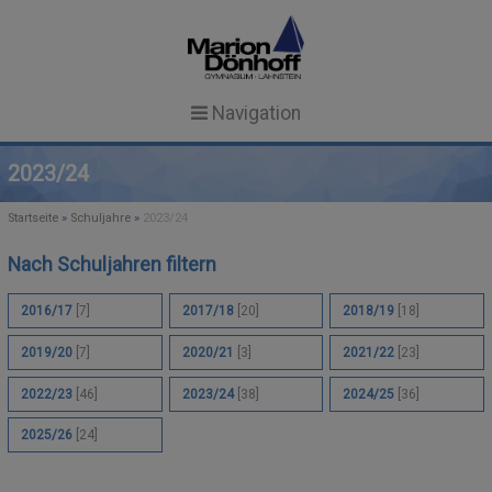
Navigation
Startseite
2023/24
News
Startseite
»
Schuljahre
»
2023/24
Unsere Schule
NEWS
Nach Schuljahren filtern
Schulgemeinschaft
SCHULPROFIL
TERMINE
2016/17
[7]
2017/18
[20]
2018/19
[18]
SCHULLEITUNG & KOLLEGIUM
SCHULEINBLICKE
AKTUELLES
Schulalltag
2019/20
[7]
2020/21
[3]
2021/22
[23]
2022/23
[46]
2023/24
[38]
2024/25
[36]
GTS IN ANGEBOTSFORM
MITARBEITERINNEN
FACHUNTERRICHT
Service
Search Button
Search
2025/26
[24]
for:
REGELN UND ZEITEN
SEKRETARIAT
FORMULARE
MENSA
SCHÜLERVERTRETUNG (SV)
ESSENSBESTELLUNG
AG-ANGEBOT
CULINARIUM