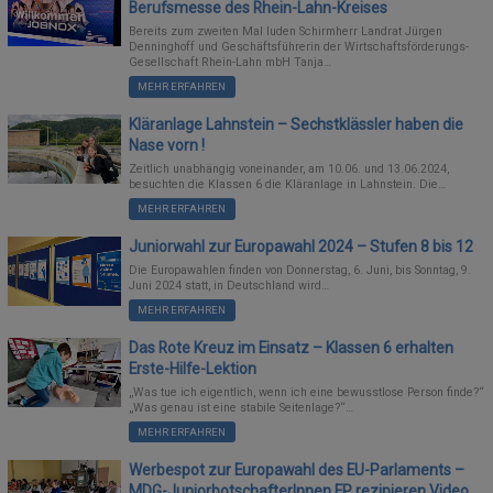
Berufsmesse des Rhein-Lahn-Kreises
Bereits zum zweiten Mal luden Schirmherr Landrat Jürgen
Denninghoff und Geschäftsführerin der Wirtschaftsförderungs-
Gesellschaft Rhein-Lahn mbH Tanja…
MEHR ERFAHREN
Kläranlage Lahnstein – Sechstklässler haben die
Nase vorn !
Zeitlich unabhängig voneinander, am 10.06. und 13.06.2024,
besuchten die Klassen 6 die Kläranlage in Lahnstein. Die…
MEHR ERFAHREN
Juniorwahl zur Europawahl 2024 – Stufen 8 bis 12
Die Europawahlen finden von Donnerstag, 6. Juni, bis Sonntag, 9.
Juni 2024 statt, in Deutschland wird…
MEHR ERFAHREN
Das Rote Kreuz im Einsatz – Klassen 6 erhalten
Erste-Hilfe-Lektion
„Was tue ich eigentlich, wenn ich eine bewusstlose Person finde?“
„Was genau ist eine stabile Seitenlage?“…
MEHR ERFAHREN
Werbespot zur Europawahl des EU-Parlaments –
MDG-JuniorbotschafterInnen EP rezipieren Video