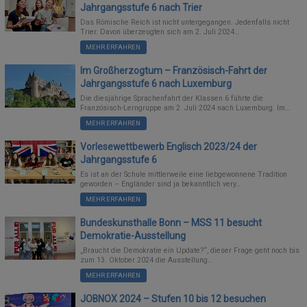
Jahrgangsstufe 6 nach Trier
Das Römische Reich ist nicht untergegangen. Jedenfalls nicht
Trier. Davon überzeugten sich am 2. Juli 2024…
MEHR ERFAHREN
Im Großherzogtum – Französisch-Fahrt der
Jahrgangsstufe 6 nach Luxemburg
Die diesjährige Sprachenfahrt der Klassen 6 führte die
Französisch-Lerngruppe am 2. Juli 2024 nach Luxemburg. Im…
MEHR ERFAHREN
Vorlesewettbewerb Englisch 2023/24 der
Jahrgangsstufe 6
Es ist an der Schule mittlerweile eine liebgewonnene Tradition
geworden – Engländer sind ja bekanntlich very…
MEHR ERFAHREN
Bundeskunsthalle Bonn – MSS 11 besucht
Demokratie-Ausstellung
„Braucht die Demokratie ein Update?“, dieser Frage geht noch bis
zum 13. Oktober 2024 die Ausstellung…
MEHR ERFAHREN
JOBNOX 2024 – Stufen 10 bis 12 besuchen