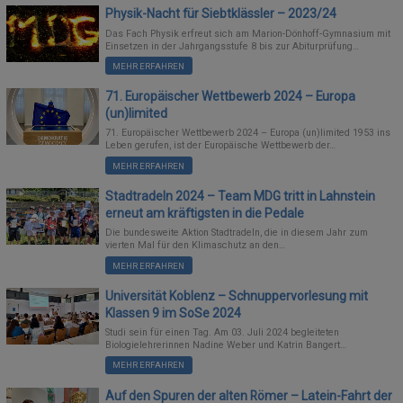
Physik-Nacht für Siebtklässler – 2023/24
SCHULELTERNBEIRAT (SEB)
ORIENTIERUNGSSTUFE
SCHULBÜCHER
EVENTS
Das Fach Physik erfreut sich am Marion-Dönhoff-Gymnasium mit
Einsetzen in der Jahrgangsstufe 8 bis zur Abiturprüfung…
MEHR ERFAHREN
GREMIEN UND AUSSCHÜSSE
AUSTAUSCHPROGRAMME/PARTNERSCHULEN
MITTELSTUFE
FUNDSACHEN
71. Europäischer Wettbewerb 2024 – Europa
KOOPERATIONSPARTNER
ANMELDUNGEN – INFORMATIONEN
VEREIN DER FREUNDE
OBERSTUFE MSS
(un)limited
71. Europäischer Wettbewerb 2024 – Europa (un)limited 1953 ins
Leben gerufen, ist der Europäische Wettbewerb der…
KOOPERATION ELTERN/SCHULE
SCHULGESCHICHTE
SCHÜLERAUSWEIS
E-CHOR DES MDG
MEHR ERFAHREN
MARION GRÄFIN DÖNHOFF
FREIWILLIGES SOZIALES JAHR (FSJ)
SCHLIESSFÄCHER
MOODLE
Stadtradeln 2024 – Team MDG tritt in Lahnstein
erneut am kräftigsten in die Pedale
EUROPASCHULE RLP
SCHULKOLLEKTION
Die bundesweite Aktion Stadtradeln, die in diesem Jahr zum
vierten Mal für den Klimaschutz an den…
BOTSCHAFTERSCHULE FÜR DAS EUROPÄISCHE PARLAMENT
KONTAKT
MEHR ERFAHREN
Universität Koblenz – Schnuppervorlesung mit
BERUFSORIENTIERUNG (BO)
MOODLE UND BIGBLUEBUTTON – HINWEISE
Klassen 9 im SoSe 2024
Studi sein für einen Tag. Am 03. Juli 2024 begleiteten
AUSBILDUNGSSCHULE
Biologielehrerinnen Nadine Weber und Katrin Bangert…
MEHR ERFAHREN
SCHULSOZIALARBEIT
Auf den Spuren der alten Römer – Latein-Fahrt der