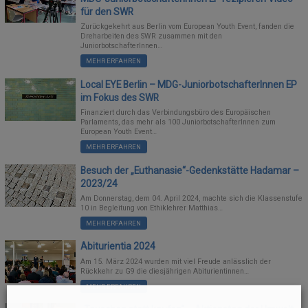
für den SWR
Zurückgekehrt aus Berlin vom European Youth Event, fanden die
Dreharbeiten des SWR zusammen mit den
JuniorbotschafterInnen…
MEHR ERFAHREN
Local EYE Berlin – MDG-JuniorbotschafterInnen EP
im Fokus des SWR
Finanziert durch das Verbindungsbüro des Europäischen
Parlaments, das mehr als 100 JuniorbotschafterInnen zum
European Youth Event…
MEHR ERFAHREN
Besuch der „Euthanasie“-Gedenkstätte Hadamar –
2023/24
Am Donnerstag, dem 04. April 2024, machte sich die Klassenstufe
10 in Begleitung von Ethiklehrer Matthias…
MEHR ERFAHREN
Abiturientia 2024
Am 15. März 2024 wurden mit viel Freude anlässlich der
Rückkehr zu G9 die diesjährigen Abiturientinnen…
MEHR ERFAHREN