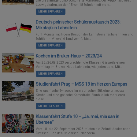
Die diesjährige Juniorbotschafterkonferenz der Region Südwest in
Ludwigshafen, an der 15 von 18 Schulen mit mehr…
MEHR ERFAHREN
Deutsch-polnischer Schüleraustausch 2023:
Mikołajki in Lahnstein
Fünf Monate nach dem Besuch der Lahnsteiner Schülerinnen und
Schüler in Mikołajki fand vom 4. bis…
MEHR ERFAHREN
Kochen im Bruker-Haus – 2023/24
Am 25./26.09.2023 verbrachten die Klassen 6 jeweils einen
Vormittag im Bruker-Haus Lahnstein, wie jedes Jahr. Mit…
MEHR ERFAHREN
Studienfahrt Prag – MSS 13 im Herzen Europas
Eine spanische Synagoge im maurischen Stil, eine orthodoxe
Kirche und eine gotische Kathedrale. Sinnbildlich markieren
diese…
MEHR ERFAHREN
Klassenfahrt Stufe 10 – „Ja, mei, mia san in
Übersee“
Vom 18. bis 22. September 2023 reisten die Zehntklässler nach
Übersee – an den Chiemsee. Nachdem…