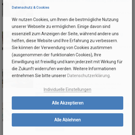
„Tauschen statt kaufen“ – Aktionstag der Umwelt-
AG
Datenschutz & Cookies
Am Freitagnachmittag, 01. März 2024, startete die Umwelt-AG, die
sich bereits seit längerem mit Initiativen und…
Wir nutzen Cookies, um Ihnen die bestmögliche Nutzung
MEHR ERFAHREN
unserer Webseite zu ermöglichen. Einige davon sind
essenziell zum Anzeigen der Seite, während andere uns
BiZ Montabaur – Studien- und Berufsberatung
2023/24 der MSS 11
helfen, diese Website und Ihre Erfahrung zu verbessern.
Ein Besuch des BerufsinformationsZentrums Montabaur gehört zu
Sie können der Verwendung von Cookies zustimmen
einer der alljährlichen Pflichtveranstaltungen in der
(ausgenommen der funktionalen Cookies), Ihre
Jahrgangsstufe 11 im…
Einwilligung ist freiwillig und kann jederzeit mit Wirkung für
MEHR ERFAHREN
die Zukunft widerrufen werden. Weitere Informationen
Mobiles Planetarium – Klassen 5 und 6
entnehmen Sie bitte unserer
Datenschutzerklärung
.
kundschaften Pizzamond aus
Am helllichten Vormittag des 7. Februar 2024 schauten die
Schülerinnen und Schüler der Orientierungsstufe in den…
Individuelle Einstellungen
MEHR ERFAHREN
Alle Akzeptieren
„Schule und Steuern“ – Finanzamt sagt Stufen 10
und 11 Bescheid
Die Aktion „Schule und Steuern“ ist eine Initiative der
Alle Ablehnen
Finanzverwaltung Rheinland-Pfalz, die die „Steuermoral“ in die…
MEHR ERFAHREN