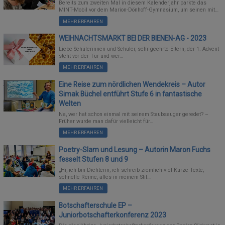
Bereits zum zweiten Mal in diesem Kalenderjahr parkte das
MINT-Mobil vor dem Marion-Dönhoff-Gymnasium, um seinen mit…
MEHR ERFAHREN
WEIHNACHTSMARKT BEI DER BIENEN-AG - 2023
Liebe Schülerinnen und Schüler, sehr geehrte Eltern, der 1. Advent
steht vor der Tür und wer…
MEHR ERFAHREN
Eine Reise zum nördlichen Wendekreis – Autor
Simak Büchel entführt Stufe 6 in fantastische
Welten
Na, wer hat schon einmal mit seinem Staubsauger geredet? –
Früher wurde man dafür vielleicht für…
MEHR ERFAHREN
Poetry-Slam und Lesung – Autorin Maron Fuchs
fesselt Stufen 8 und 9
„Hi, ich bin Dichterin, ich schreib ziemlich viel Kurze Texte,
schnelle Reime, alles in meinem Stil…
MEHR ERFAHREN
Botschafterschule EP –
Juniorbotschafterkonferenz 2023