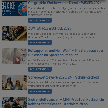
Geographie-Wettbewerb – Diercke WISSEN 2024
Vom Verband Deutscher Schulgeographie e.V. in Zusammenarbeit
mit dem Westermann Verlag durchgeführt, prüft der Erdkunde-
Wettbewerb Diercke…
MEHR ERFAHREN
ZUM JAHRESWECHSEL 2023
Was dem Einzelnen nicht möglich ist, das vermögen viele.
(Friedrich Wilhelm Raiffeisen) Singen im Schwarm, zum…
MEHR ERFAHREN
Rotkäppchen und Herr Wolff – Theaterbesuch der
5. Klassen im Sporkenburger Hof
Am 18. Dezember 2023 machten sich die beiden 5. Klassen mit
ihren Klassenleitern Yannick Wahl und…
MEHR ERFAHREN
Vorlesewettbewerb 2023/24 – Schulentscheid
Wie in jedem Jahr wurde es wieder spannend für die besten
VorleserInnen der sechsten Klassen: Am…
MEHR ERFAHREN
Sich anstellig zeigen – MINT-Mobil der Hochschule
Koblenz fährt Klassen 10 erfolgreich an