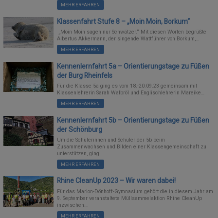
MEHR ERFAHREN
Klassenfahrt Stufe 8 – „Moin Moin, Borkum“
„Moin Moin sagen nur Schwätzer.“ Mit diesen Worten begrüßte
Albertus Akkermann, der singende Wattführer von Borkum,…
MEHR ERFAHREN
Kennenlernfahrt 5a – Orientierungstage zu Füßen
der Burg Rheinfels
Für die Klasse 5a ging es vom 18.-20.09.23 gemeinsam mit
Klassenlehrerin Sarah Walbröl und Englischlehrerin Mareike…
MEHR ERFAHREN
Kennenlernfahrt 5b – Orientierungstage zu Füßen
der Schönburg
Um die Schülerinnen und Schüler der 5b beim
Zusammenwachsen und Bilden einer Klassengemeinschaft zu
unterstützen, ging…
MEHR ERFAHREN
Rhine CleanUp 2023 – Wir waren dabei!
Für das Marion-Dönhoff-Gymnasium gehört die in diesem Jahr am
9. September veranstaltete Müllsammelaktion Rhine CleanUp
inzwischen…
MEHR ERFAHREN