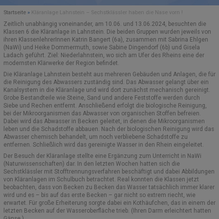
Startseite
»
Kläranlage Lahnstein – Sechstklässler haben die Nase vorn !
SCHULELTERNBEIRAT (SEB)
ORIENTIERUNGSSTUFE
SCHULBÜCHER
EVENTS
Zeitlich unabhängig voneinander, am 10.06. und 13.06.2024, besuchten die
Klassen 6 die Kläranlage in Lahnstein. Die beiden Gruppen wurden jeweils von
GREMIEN UND AUSSCHÜSSE
AUSTAUSCHPROGRAMME/PARTNERSCHULEN
MITTELSTUFE
FUNDSACHEN
ihren KlassenlehrerInnen Katrin Bangert (6a), zusammen mit Sabrina Ehlgen
(NaWi) und Heike Dommermuth, sowie Sabine Dingendorf (6b) und Gisela
Ladach geführt. Ziel: Niederlahnstein, wo sich am Ufer des Rheins eine der
KOOPERATIONSPARTNER
ANMELDUNGEN – INFORMATIONEN
VEREIN DER FREUNDE
OBERSTUFE MSS
modernsten Klärwerke der Region befindet.
Die Kläranlage Lahnstein besteht aus mehreren Gebäuden und Anlagen, die für
KOOPERATION ELTERN/SCHULE
SCHULGESCHICHTE
SCHÜLERAUSWEIS
E-CHOR DES MDG
die Reinigung des Abwassers zuständig sind. Das Abwasser gelangt über ein
Kanalsystem in die Kläranlage und wird dort zunächst mechanisch gereinigt.
Grobe Bestandteile wie Steine, Sand und andere Feststoffe werden durch
MARION GRÄFIN DÖNHOFF
FREIWILLIGES SOZIALES JAHR (FSJ)
SCHLIESSFÄCHER
MOODLE
Siebe und Rechen entfernt. Anschließend erfolgt die biologische Reinigung,
bei der Mikroorganismen das Abwasser von organischen Stoffen befreien.
EUROPASCHULE RLP
SCHULKOLLEKTION
Dabei wird das Abwasser in Becken geleitet, in denen die Mikroorganismen
leben und die Schadstoffe abbauen. Nach der biologischen Reinigung wird das
Abwasser chemisch behandelt, um noch verbliebene Schadstoffe zu
BOTSCHAFTERSCHULE FÜR DAS EUROPÄISCHE PARLAMENT
KONTAKT
entfernen. Schließlich wird das gereinigte Wasser in den Rhein eingeleitet.
Der Besuch der Kläranlage stellte eine Ergänzung zum Unterricht in NaWi
BERUFSORIENTIERUNG (BO)
MOODLE UND BIGBLUEBUTTON – HINWEISE
(Naturwissenschaften) dar. In den letzten Wochen hatten sich die
Sechstklässler mit Stofftrennungsverfahren beschäftigt und dabei Abbildungen
von Kläranlagen im Schulbuch betrachtet. Real konnten die Klassen jetzt
AUSBILDUNGSSCHULE
beobachten, dass von Becken zu Becken das Wasser tatsächlich immer klarer
wird und es – bis auf das erste Becken – gar nicht so extrem riecht, wie
SCHULSOZIALARBEIT
erwartet. Für große Erheiterung sorgte dabei ein Kothäufchen, das in einem der
letzten Becken auf der Wasseroberfläche trieb. (Ihren Darm erleichtert hatten
Gänse.)