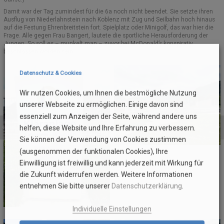
Damit war der Tag zumindest für die 6a noch nicht beendet. Sie setzte ihren
Ausflug von Niederlahnstein nach Koblenz mit Zug und Seilbahn hoch hinaus
auf die Festung Ehrenbreitstein fort. Spielplatz oder Minigolf, das war hier die
Frage. Alle gegen Frau Bangert, lautete die sportliche Herausforderung der
Jungen. So soll es – munkelt man – zuvor bei McDonald’s konspirativ
beschlossen worden sein.
Datenschutz & Cookies
Wir nutzen Cookies, um Ihnen die bestmögliche Nutzung
unserer Webseite zu ermöglichen. Einige davon sind
essenziell zum Anzeigen der Seite, während andere uns
helfen, diese Website und Ihre Erfahrung zu verbessern.
Sie können der Verwendung von Cookies zustimmen
(ausgenommen der funktionalen Cookies), Ihre
Einwilligung ist freiwillig und kann jederzeit mit Wirkung für
die Zukunft widerrufen werden. Weitere Informationen
entnehmen Sie bitte unserer
Datenschutzerklärung
.
Individuelle Einstellungen