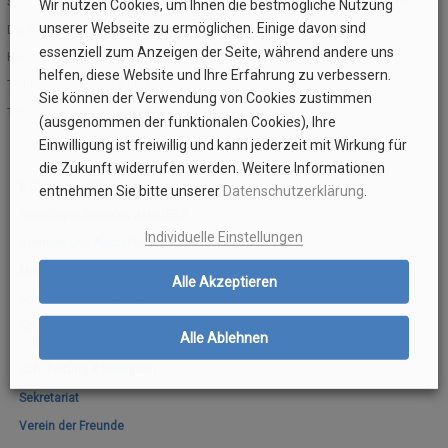
Sprich dazu bitte die
SV
an. Die Kleidungsstücke sind auch nette Geschenke.
Wir nutzen Cookies, um Ihnen die bestmögliche Nutzung
unserer Webseite zu ermöglichen. Einige davon sind
Die Preise:
SCHULELTERNBEIRAT (SEB)
ORIENTIERUNGSSTUFE
SCHULBÜCHER
EVENTS
essenziell zum Anzeigen der Seite, während andere uns
Hoodie 20,00 €
helfen, diese Website und Ihre Erfahrung zu verbessern.
GREMIEN UND AUSSCHÜSSE
AUSTAUSCHPROGRAMME/PARTNERSCHULEN
MITTELSTUFE
FUNDSACHEN
T-Shirt 12,00 €
Sie können der Verwendung von Cookies zustimmen
Top 10,00 €
(ausgenommen der funktionalen Cookies), Ihre
KOOPERATIONSPARTNER
ANMELDUNGEN – INFORMATIONEN
VEREIN DER FREUNDE
OBERSTUFE MSS
Einwilligung ist freiwillig und kann jederzeit mit Wirkung für
KOOPERATION ELTERN/SCHULE
SCHULGESCHICHTE
SCHÜLERAUSWEIS
E-CHOR DES MDG
die Zukunft widerrufen werden. Weitere Informationen
E-Chor des MDG
entnehmen Sie bitte unserer
Datenschutzerklärung
.
MARION GRÄFIN DÖNHOFF
FREIWILLIGES SOZIALES JAHR (FSJ)
SCHLIESSFÄCHER
MOODLE
Freiwilliges Soziales Jahr (FSJ)
Individuelle Einstellungen
Gremien und Ausschüsse
EUROPASCHULE RLP
SCHULKOLLEKTION
MitarbeiterInnen
Alle Akzeptieren
BOTSCHAFTERSCHULE FÜR DAS EUROPÄISCHE PARLAMENT
KONTAKT
Schulelternbeirat (SEB)
Schülervertretung (SV)
BERUFSORIENTIERUNG (BO)
MOODLE UND BIGBLUEBUTTON – HINWEISE
Alle Ablehnen
Schulkollektion
Schulleitung & Kollegium
AUSBILDUNGSSCHULE
Sekretariat
SCHULSOZIALARBEIT
Verein der Freunde