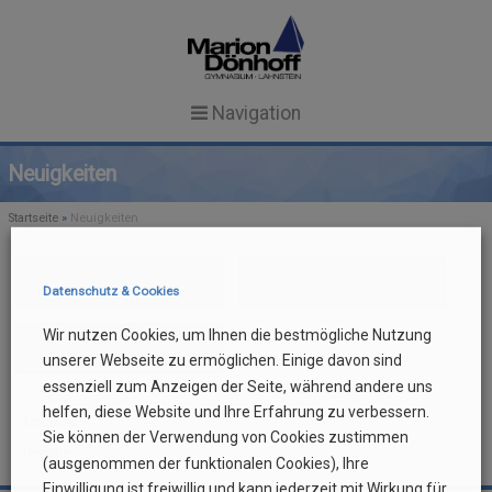
Navigation
Startseite
Neuigkeiten
News
Startseite
»
Neuigkeiten
Unsere Schule
NEWS
News
Aktuelles
Datenschutz & Cookies
Schulgemeinschaft
SCHULPROFIL
TERMINE
Wir nutzen Cookies, um Ihnen die bestmögliche Nutzung
Termine
SCHULLEITUNG & KOLLEGIUM
SCHULEINBLICKE
AKTUELLES
Schulalltag
unserer Webseite zu ermöglichen. Einige davon sind
essenziell zum Anzeigen der Seite, während andere uns
GTS IN ANGEBOTSFORM
MITARBEITERINNEN
FACHUNTERRICHT
Service
helfen, diese Website und Ihre Erfahrung zu verbessern.
Search Button
Aktuelles
Search
Sie können der Verwendung von Cookies zustimmen
for:
REGELN UND ZEITEN
SEKRETARIAT
FORMULARE
MENSA
Termine
(ausgenommen der funktionalen Cookies), Ihre
SCHÜLERVERTRETUNG (SV)
ESSENSBESTELLUNG
AG-ANGEBOT
CULINARIUM
Einwilligung ist freiwillig und kann jederzeit mit Wirkung für