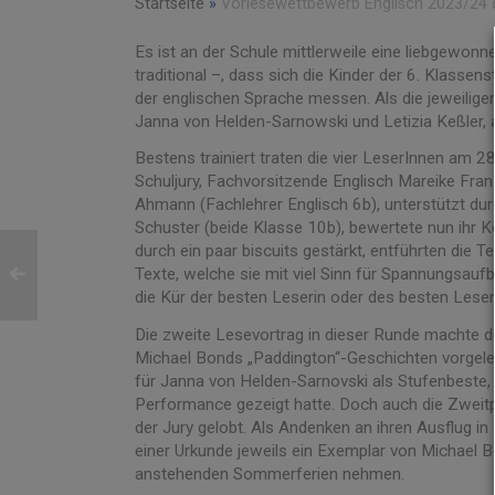
Startseite
»
Vorlesewettbewerb Englisch 2023/24 
Es ist an der Schule mittlerweile eine liebgewonn
traditional –, dass sich die Kinder der 6. Klassen
der englischen Sprache messen. Als die jeweiligen
Janna von Helden-Sarnowski und Letizia Keßler, a
Bestens trainiert traten die vier LeserInnen am 28
Schuljury, Fachvorsitzende Englisch Mareike Fran
Ahmann (Fachlehrer Englisch 6b), unterstützt du
Schuster (beide Klasse 10b), bewertete nun ihr 
durch ein paar biscuits gestärkt, entführten die 
Texte, welche sie mit viel Sinn für Spannungsaufba
die Kür der besten Leserin oder des besten Leser
Die zweite Lesevortrag in dieser Runde machte di
Michael Bonds „Paddington“-Geschichten vorgeles
für Janna von Helden-Sarnovski als Stufenbeste,
Performance gezeigt hatte. Doch auch die Zweitpl
der Jury gelobt. Als Andenken an ihren Ausflug i
einer Urkunde jeweils ein Exemplar von Michael B
anstehenden Sommerferien nehmen.