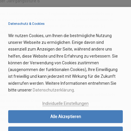
der Jahrgangsstufe 6
ene Tradition geworden – Engländer sind ja bekanntlich very
stufe am Ende des Schuljahres in ihren Vorlesefähigkeiten in
Datenschutz & Cookies
 Sieger ihrer Klassen gingen in der 1. Runde aus der 6a
us der 6b Bledion Begu und Emilia Stiber hervor.
Wir nutzen Cookies, um Ihnen die bestmögliche Nutzung
. Juni 2024 die 2. Runde der Challenge an. Die offizielle
unserer Webseite zu ermöglichen. Einige davon sind
z, Gabriele Heuper (Fachlehrerin Englisch 6a) und Stefan
essenziell zum Anzeigen der Seite, während andere uns
rch die Mittelstufensprecher Leon Krämer und Leonard
helfen, diese Website und Ihre Erfahrung zu verbessern. Sie
Können. In der gemütlichen Atmosphäre der LeseEcke und
können der Verwendung von Cookies zustimmen
TeilnehmerInnen die Zuhörer zunächst in ihre selbstgewählten
(ausgenommen der funktionalen Cookies), Ihre Einwilligung
u und Intonation vortrugen. Bereits hier wurde ersichtlich,
ist freiwillig und kann jederzeit mit Wirkung für die Zukunft
s dieses Jahr würde nicht einfach werden.
widerrufen werden. Weitere Informationen entnehmen Sie
e Entscheidung nicht leichter: Hier wurde aus einer von
bitte unserer
Datenschutzerklärung
.
en. Nach längerer Beratung entschied man sich schließlich
 da sie in beiden Runden eine konstant überzeugende
Individuelle Einstellungen
atzierten wurden für ihr fortgeschrittenes Lesetalent von
n die englische Sprachwelt konnten die TeilnehmerInnen neben
Alle Akzeptieren
onds Paddington-Bear-Stories als Lesestoff mit in die