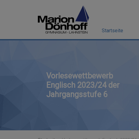
Startseite
Vorlesewettbewerb
Englisch 2023/24 der
Jahrgangsstufe 6