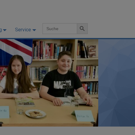
Search Button
Search
g
Service
for: