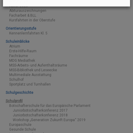
Abitur 2024
Abitur 2025
Abiturauszeichnungen
Facharbeit & BLL
Kursfahrten in der Oberstufe
Orientierungsstufe
Kennenlernfahrten Kl. 5
Schuleinblicke
Atrium
Erste-Hilfe-Raum
Fachräume
MDG Mediathek
MSS-Arbeits- und Aufenthaltsräume
MSS-Bibliothek und Leseecke
Multimediale Ausstattung
Schulhof
Sportplatz und Turnhallen
Schulgeschichte
Schulprofil
Botschafterschule für das Europäische Parlament
Juniorbotschafterkonferenz 2017
Juniorbotschafterkonferenz 2018
Workshop „Generation Zukunft Europa“ 2019
Europaschule
Gesunde Schule