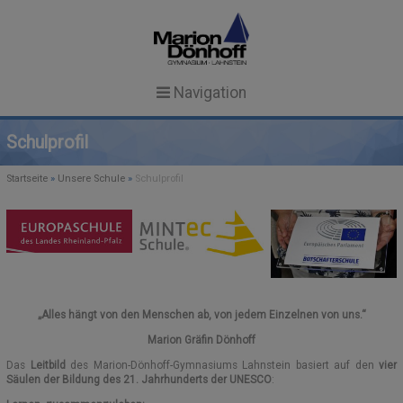
Navigation
Startseite
Schulprofil
News
Startseite
»
Unsere Schule
»
Schulprofil
Unsere Schule
NEWS
Schulgemeinschaft
SCHULPROFIL
TERMINE
SCHULLEITUNG & KOLLEGIUM
SCHULEINBLICKE
AKTUELLES
Schulalltag
„Alles hängt von den Menschen ab, von jedem Einzelnen von uns.“
GTS IN ANGEBOTSFORM
MITARBEITERINNEN
FACHUNTERRICHT
Service
Marion Gräfin Dönhoff
Search Button
Search
for:
REGELN UND ZEITEN
SEKRETARIAT
FORMULARE
MENSA
Das
Leitbild
des Marion-Dönhoff-Gymnasiums Lahnstein basiert auf den
vier
Säulen der Bildung des 21. Jahrhunderts der UNESCO
:
SCHÜLERVERTRETUNG (SV)
ESSENSBESTELLUNG
AG-ANGEBOT
CULINARIUM