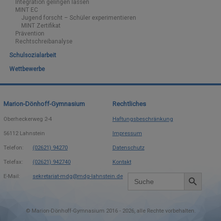
Integration gelingen lassen
MINT EC
Jugend forscht – Schüler experimentieren
MINT Zertifikat
Prävention
Rechtschreibanalyse
Schulsozialarbeit
Wettbewerbe
Marion-Dönhoff-Gymnasium
Rechtliches
Oberheckerweg 2-4
Haftungsbeschränkung
56112
Lahnstein
Impressum
Telefon:
(02621) 94270
Datenschutz
Telefax:
(02621) 942740
Kontakt
Search Button
Search
E-Mail:
sekretariat-mdg@mdg-lahnstein.de
for:
©
Marion-Dönhoff-Gymnasium 2016 -
2026
alle Rechte vorbehalten.