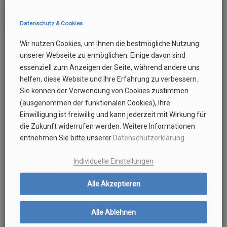
Botschafterschule für das
Datenschutz & Cookies
Europäische Parlament
Wir nutzen Cookies, um Ihnen die bestmögliche Nutzung
Ausbildungsschule
unserer Webseite zu ermöglichen. Einige davon sind
Praktika
essenziell zum Anzeigen der Seite, während andere uns
Referendariat
helfen, diese Website und Ihre Erfahrung zu verbessern.
Berufsorientierung (BO)
Sie können der Verwendung von Cookies zustimmen
Bundesagentur für Arbeit – Frau Wischnjak
Girls‘ day / Boys‘ day
(ausgenommen der funktionalen Cookies), Ihre
Stark ins Leben
Einwilligung ist freiwillig und kann jederzeit mit Wirkung für
GTS in Angebotsform
die Zukunft widerrufen werden. Weitere Informationen
GTS in Angebotsform
entnehmen Sie bitte unserer
Datenschutzerklärung
.
Marion Gräfin Dönhoff
Mittelstufe
Individuelle Einstellungen
Oberstufe MSS
Abitur 2017 (G8 und G9)
Alle Akzeptieren
Abitur 2018
Abitur 2019
Abitur 2020
Alle Ablehnen
Abitur 2021
Abitur 2022