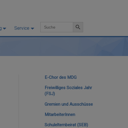
Search Button
Search
g
Service
for:
E-Chor des MDG
Freiwilliges Soziales Jahr
(FSJ)
Gremien und Ausschüsse
MitarbeiterInnen
Schulelternbeirat (SEB)