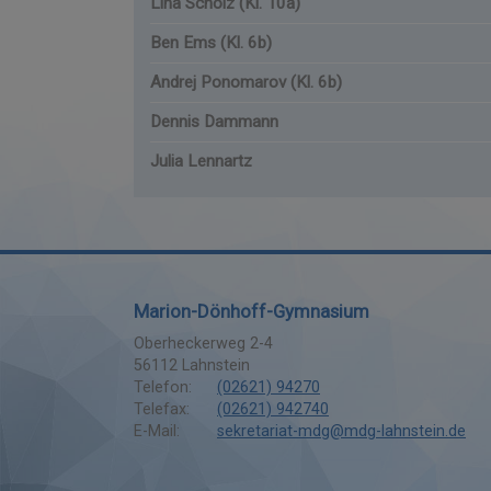
Lina Scholz (Kl. 10a)
Ben Ems (Kl. 6b)
Andrej Ponomarov (Kl. 6b)
Dennis Dammann
Julia Lennartz
Marion-Dönhoff-Gymnasium
Oberheckerweg 2-4
56112
Lahnstein
Telefon:
(02621) 94270
Telefax:
(02621) 942740
E-Mail:
sekretariat-mdg@mdg-lahnstein.de