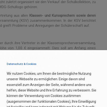
t zuletzt organisiert sie den Verkauf der Schulkollektion, zu
 MDG-Schullogo gehören.
rtretung aus allen
Klassen- und Kurssprechern sowie deren
versammlung (KSV) zusammenkommen. In der KSV berichtet
d greift Probleme und Anregungen der Schülerschaft auf.
r durch ihre Vertreter in der Klassensprecherversammlung,
 Höhe von 1,00 € eingesammelt. Dies soll am Anfang eines
wortung der Klassensprecherinnen und Klassensprecher. Mit
d die Arbeit der SV erleichtert werden.
Datenschutz & Cookies
 beschlossen, wie und für welche Projekte Überschüsse
weise zur Schulhofverschönerung, Anschaffungen für den
Wir nutzen Cookies, um Ihnen die bestmögliche Nutzung
kte verwendet werden. Verwendungswünsche können bis kurz
unserer Webseite zu ermöglichen. Einige davon sind
.
essenziell zum Anzeigen der Seite, während andere uns
n des SV-Euros zu kontrollieren und zu jeder Zeit über die
helfen, diese Website und Ihre Erfahrung zu verbessern. Sie
können der Verwendung von Cookies zustimmen
(ausgenommen der funktionalen Cookies), Ihre Einwilligung
ist freiwillig und kann jederzeit mit Wirkung für die Zukunft