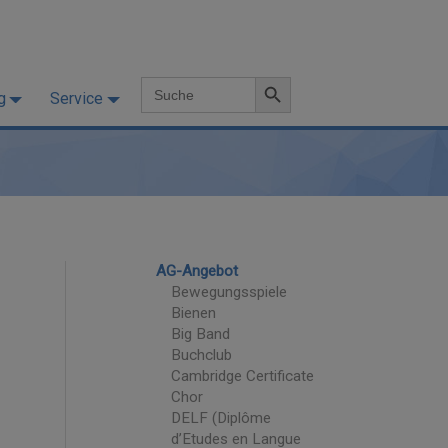
Search Button
Search
g
Service
for:
AG-Angebot
Bewegungsspiele
Bienen
Big Band
Buchclub
Cambridge Certificate
Chor
DELF (Diplôme
d’Etudes en Langue