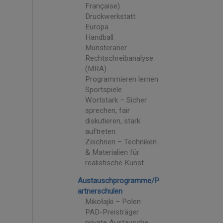
Française)
Druckwerkstatt
Europa
Handball
Münsteraner
Rechtschreibanalyse
(MRA)
Programmieren lernen
Sportspiele
Wortstark – Sicher
sprechen, fair
diskutieren, stark
auftreten
Zeichnen – Techniken
& Materialien für
realistische Kunst
Austauschprogramme/P
artnerschulen
Mikołajki – Polen
PAD-Preisträger
private Austausche