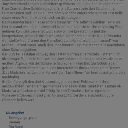
Jury, bestehend aus der Schulelternsprecherin Frau Beu, der Deutschlehrerin
F
rau Cramer, dem Schülersprecher Björn Stumm sowie den Schülerinnen
SCHULELTERNBEIRAT (SEB)
ORIENTIERUNGSSTUFE
SCHULBÜCHER
EVENTS
Larissa Simon und Lena Beu, mit dem Vorlesen einer vorbereiteten Textstelle
sowie eines Fremdtextes von sich zu überzeugen.
Nacheinander lasen die Leseprofis zunächst ihre selbstgewählten Texte vor.
GREMIEN UND AUSSCHÜSSE
AUSTAUSCHPROGRAMME/PARTNERSCHULEN
MITTELSTUFE
FUNDSACHEN
Hierzu stand ein uriger Lesesessel bereit, auf dem sie bei ihrem Vortrag Platz
nehmen konnten. Bewertet wurde sowohl die Lesetechnik und die
KOOPERATIONSPARTNER
ANMELDUNGEN – INFORMATIONEN
VEREIN DER FREUNDE
OBERSTUFE MSS
Interpretation, als auch die Textauswahl. Nachdem die erste Runde beendet
war, stellte Frau Cramer den Fremdtext vor: „Nennt mich nicht Ismael“ von
Michael Gerard Bauer. Auch den unbekannten Text meisterten alle Kandidaten
KOOPERATION ELTERN/SCHULE
SCHULGESCHICHTE
SCHÜLERAUSWEIS
E-CHOR DES MDG
ohne Schwierigkeiten.
Der Jury fiel es daher schwer, den besten Vortrag zu ermitteln. Letztendlich
MARION GRÄFIN DÖNHOFF
FREIWILLIGES SOZIALES JAHR (FSJ)
SCHLIESSFÄCHER
MOODLE
überzeugte Fatima Al-Khalsawi die Jury jedoch am meisten und wurde unter
großem Applaus von der Schulelternsprecherin Frau Beu zur Schulsiegerin
gekürt. Insbesondere die Wahl und Interpretation ihres vorbereiteten Textes,
EUROPASCHULE RLP
SCHULKOLLEKTION
„Das Mädchen mit den drei Namen“ von Tami Shem-Ṭov, beeindruckte die Jury
nachhaltig.
Großer Dank gilt den drei Klassensiegern, die dem Publikum mit ihren
BOTSCHAFTERSCHULE FÜR DAS EUROPÄISCHE PARLAMENT
KONTAKT
ausgewählten Texten ein spannendes Vorleseerlebnis bereiteten. Fatima Al-
Khalsawi wünschen wir viel Erfolg für ihre Teilnahme beim regionalen
BERUFSORIENTIERUNG (BO)
MOODLE UND BIGBLUEBUTTON – HINWEISE
Vorlesewettbewerb in Bad Ems Anfang 2016, bei der sie sicherlich gute
Chancen haben wird.
AUSBILDUNGSSCHULE
AG-Angebot
Bewegungsspiele
SCHULSOZIALARBEIT
Bienen
Big Band