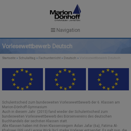
Navigation
Startseite
Vorlesewettbewerb Deutsch
News
Startseite
»
Schulalltag
»
Fachunterricht
»
Deutsch
»
Vorlesewettbewerb Deutsch
Unsere Schule
NEWS
Schulgemeinschaft
SCHULPROFIL
TERMINE
SCHULLEITUNG & KOLLEGIUM
SCHULEINBLICKE
AKTUELLES
Schulalltag
Schulentscheid zum bundesweiten Vorlesewettbewerb der 6. Klassen am
GTS IN ANGEBOTSFORM
MITARBEITERINNEN
FACHUNTERRICHT
Service
Marion-Dönhoff-Gymnasium
Search Button
Auch in diesem Jahr (2015) fand wieder der Schulentscheid zum
Search
bundesweiten Vorlesewettbewerb des Börsenvereins des deutschen
for:
REGELN UND ZEITEN
SEKRETARIAT
FORMULARE
MENSA
Buchhandels der sechsten Klassen statt.
Alle Klassen haben mit ihren Klassensiegern Aslan Jafar (6a), Fatima Al-
SCHÜLERVERTRETUNG (SV)
ESSENSBESTELLUNG
AG-ANGEBOT
CULINARIUM
Khalsawi (6b) und Leonie Wick (6c) starke Vorleser entsendet. Es galt nun, die