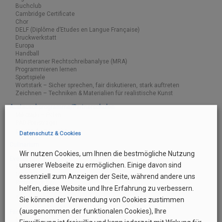
Buchclub
Cambridge Certificate
Chor
DELF (Diplôme d’Etudes en Langue Française)
Druckwerkstatt
Europa
Handball
Münsteraner Rechtschreibanalyse (MRA)
Programmieren lernen
Sportspiele
Wortstark – Sicher sprechen, fair diskutieren, stark auftreten
Zeichnen – Techniken & Materialien für realistische Kunst
Austauschprogramme/Partnerschulen
Mikołajki – Polen
PAD-Preisträger
private Austausche
Datenschutz & Cookies
Culinarium
Wir nutzen Cookies, um Ihnen die bestmögliche Nutzung
Events
unserer Webseite zu ermöglichen. Einige davon sind
Europa-Tag
MDG-Tag
essenziell zum Anzeigen der Seite, während andere uns
Projektwochen
helfen, diese Website und Ihre Erfahrung zu verbessern.
Projekttage 2019
Tag der offenen Tür
Sie können der Verwendung von Cookies zustimmen
(ausgenommen der funktionalen Cookies), Ihre
Fachunterricht
Bildende Kunst