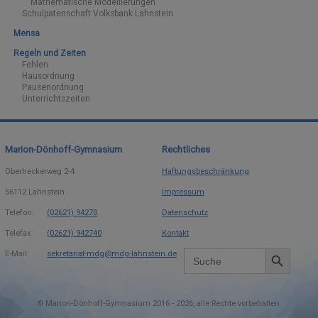
Mathematische Modellierungen
Schulpatenschaft Volksbank Lahnstein
Mensa
Regeln und Zeiten
Fehlen
Hausordnung
Pausenordnung
Unterrichtszeiten
Marion-Dönhoff-Gymnasium
Rechtliches
Oberheckerweg 2-4
Haftungsbeschränkung
56112
Lahnstein
Impressum
Telefon:
(02621) 94270
Datenschutz
Telefax:
(02621) 942740
Kontakt
Search Button
Search
E-Mail:
sekretariat-mdg@mdg-lahnstein.de
for:
©
Marion-Dönhoff-Gymnasium 2016 -
2026
alle Rechte vorbehalten.