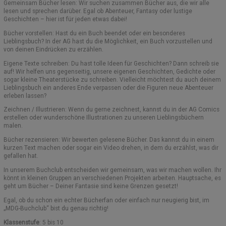
Gemeinsam Bücher lesen: Wir suchen zusammen Bücher aus, die wir alle
lesen und sprechen darüber. Egal ob Abenteuer, Fantasy oder lustige
SCHULELTERNBEIRAT (SEB)
ORIENTIERUNGSSTUFE
SCHULBÜCHER
EVENTS
Geschichten – hier ist für jeden etwas dabei!
Bücher vorstellen: Hast du ein Buch beendet oder ein besonderes
GREMIEN UND AUSSCHÜSSE
AUSTAUSCHPROGRAMME/PARTNERSCHULEN
MITTELSTUFE
FUNDSACHEN
Lieblingsbuch? In der AG hast du die Möglichkeit, ein Buch vorzustellen und
von deinen Eindrücken zu erzählen.
KOOPERATIONSPARTNER
ANMELDUNGEN – INFORMATIONEN
VEREIN DER FREUNDE
OBERSTUFE MSS
Eigene Texte schreiben: Du hast tolle Ideen für Geschichten? Dann schreib sie
auf! Wir helfen uns gegenseitig, unsere eigenen Geschichten, Gedichte oder
sogar kleine Theaterstücke zu schreiben. Vielleicht möchtest du auch deinem
KOOPERATION ELTERN/SCHULE
SCHULGESCHICHTE
SCHÜLERAUSWEIS
E-CHOR DES MDG
Lieblingsbuch ein anderes Ende verpassen oder die Figuren neue Abenteuer
erleben lassen?
MARION GRÄFIN DÖNHOFF
FREIWILLIGES SOZIALES JAHR (FSJ)
SCHLIESSFÄCHER
MOODLE
Zeichnen / Illustrieren: Wenn du gerne zeichnest, kannst du in der AG Comics
erstellen oder wunderschöne Illustrationen zu unseren Lieblingsbüchern
EUROPASCHULE RLP
SCHULKOLLEKTION
malen.
Bücher rezensieren: Wir bewerten gelesene Bücher. Das kannst du in einem
BOTSCHAFTERSCHULE FÜR DAS EUROPÄISCHE PARLAMENT
KONTAKT
kurzen Text machen oder sogar ein Video drehen, in dem du erzählst, was dir
gefallen hat.
BERUFSORIENTIERUNG (BO)
MOODLE UND BIGBLUEBUTTON – HINWEISE
In unserem Buchclub entscheiden wir gemeinsam, was wir machen wollen. Ihr
könnt in kleinen Gruppen an verschiedenen Projekten arbeiten. Hauptsache, es
geht um Bücher – Deiner Fantasie sind keine Grenzen gesetzt!
AUSBILDUNGSSCHULE
Egal, ob du schon ein echter Bücherfan oder einfach nur neugierig bist, im
„MDG-Buchclub“ bist du genau richtig!
SCHULSOZIALARBEIT
Klassenstufe
: 5 bis 10