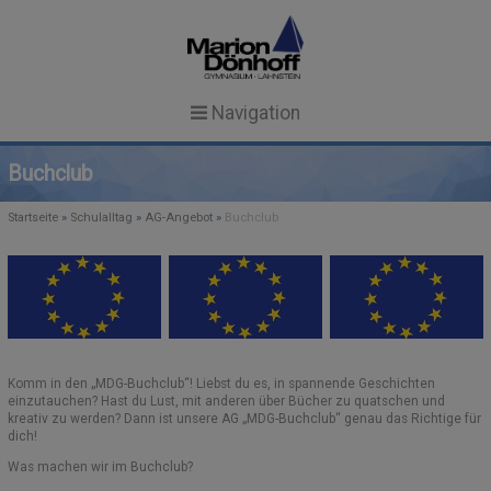
Navigation
Startseite
Buchclub
News
Startseite
»
Schulalltag
»
AG-Angebot
»
Buchclub
Unsere Schule
NEWS
Schulgemeinschaft
SCHULPROFIL
TERMINE
SCHULLEITUNG & KOLLEGIUM
SCHULEINBLICKE
AKTUELLES
Schulalltag
Komm in den „MDG-Buchclub“! Liebst du es, in spannende Geschichten
GTS IN ANGEBOTSFORM
MITARBEITERINNEN
FACHUNTERRICHT
Service
einzutauchen? Hast du Lust, mit anderen über Bücher zu quatschen und
Search Button
kreativ zu werden? Dann ist unsere AG „MDG-Buchclub“ genau das Richtige für
Search
dich!
for:
REGELN UND ZEITEN
SEKRETARIAT
FORMULARE
MENSA
Was machen wir im Buchclub?
SCHÜLERVERTRETUNG (SV)
ESSENSBESTELLUNG
AG-ANGEBOT
CULINARIUM