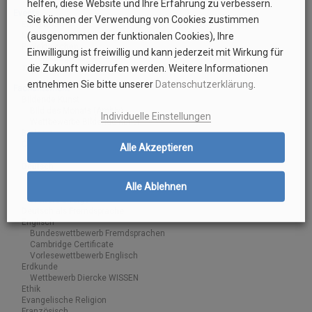
helfen, diese Website und Ihre Erfahrung zu verbessern.
Events
Sie können der Verwendung von Cookies zustimmen
Europa-Tag
MDG-Tag
(ausgenommen der funktionalen Cookies), Ihre
Projektwochen
Einwilligung ist freiwillig und kann jederzeit mit Wirkung für
Projekttage 2019
die Zukunft widerrufen werden. Weitere Informationen
Tag der offenen Tür
entnehmen Sie bitte unserer
Datenschutzerklärung
.
Fachunterricht
Bildende Kunst
Bild des Monats (Archiv)
Individuelle Einstellungen
Wettbewerbe Bildende Kunst
Biologie
Chemie
Alle Akzeptieren
Wettbewerbe Chemie
Deutsch
Vorlesewettbewerb Deutsch
Alle Ablehnen
Vorlesewettbewerb Deutsch
Weitere Erfolge
Deutsch als Fremdsprache
Englisch
Bundeswettbewerb Fremdsprachen
Cambridge Certificate
Vorlesewettbewerb Englisch
Erdkunde
Wettbewerb Diercke WISSEN
Ethik
Evangelische Religion
Französisch