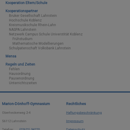
Kooperation Eltern/Schule
Kooperationspartner
Bruker Gesellschaft Lahnstein
Hochschule Koblenz
Kreismusikschule Rhein-Lahn
NASPA Lahnstein
Netzwerk Campus Schule Universtität Koblenz
Frühstudium
Mathematische Modellierungen
Schulpatenschaft Volksbank Lahnstein
Mensa
Regeln und Zeiten
Fehlen
Hausordnung
Pausenordnung
Unterrichtszeiten
Marion-Dönhoff-Gymnasium
Rechtliches
Oberheckerweg 2-4
Haftungsbeschränkung
56112
Lahnstein
Impressum
Telefon:
(02621) 94270
Datenschutz