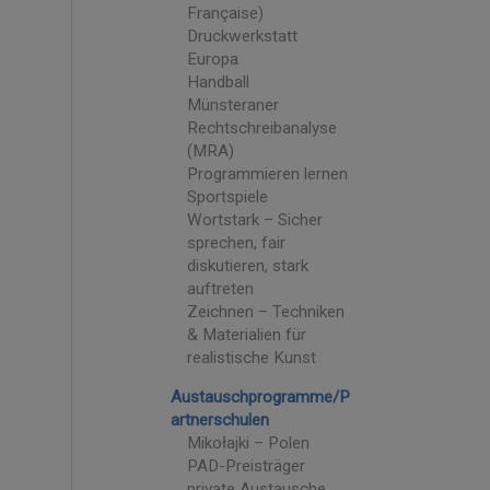
Française)
Druckwerkstatt
Europa
Handball
Münsteraner
Rechtschreibanalyse
(MRA)
Programmieren lernen
Sportspiele
Wortstark – Sicher
sprechen, fair
diskutieren, stark
auftreten
Zeichnen – Techniken
& Materialien für
realistische Kunst
Austauschprogramme/P
artnerschulen
Mikołajki – Polen
PAD-Preisträger
private Austausche