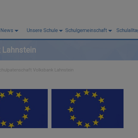
News
Unsere Schule
Schulgemeinschaft
Schulallta
 Lahnstein
chulpatenschaft Volksbank Lahnstein