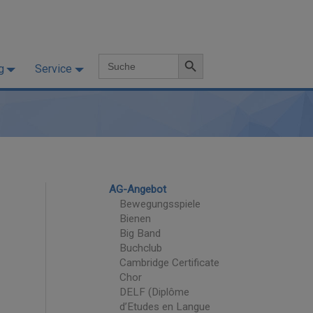
Search Button
Search
g
Service
for:
AG-Angebot
Bewegungsspiele
Bienen
Big Band
Buchclub
Cambridge Certificate
Chor
DELF (Diplôme
d’Etudes en Langue