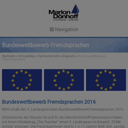
Navigation
Startseite
Bundeswettbewerb Fremdsprachen
News
Startseite
»
Schulalltag
»
Fachunterricht
»
Englisch
»
Bundeswettbewerb
Fremdsprachen
Unsere Schule
NEWS
Schulgemeinschaft
SCHULPROFIL
TERMINE
SCHULLEITUNG & KOLLEGIUM
SCHULEINBLICKE
AKTUELLES
Schulalltag
Bundeswettbewerb Fremdsprachen 2016
GTS IN ANGEBOTSFORM
MITARBEITERINNEN
FACHUNTERRICHT
Service
Search Button
MDG erhält den 3. Landespreis beim Bundeswettbewerb Fremdsprachen 2016
Search
for:
REGELN UND ZEITEN
SEKRETARIAT
FORMULARE
MENSA
Schülerinnen der Klassen 9a und 9c des Marion-Dönhoff-Gymnasiums haben
mit ihrem Filmbeitrag „The Teacher“ einen 3. Landespreis im Bereich ‚TEAM
Schule‘ errungen. Die Preisträgerinnen sind (v. l. n. r.) Jasmin Wöll, Kim Jacoby,
SCHÜLERVERTRETUNG (SV)
ESSENSBESTELLUNG
AG-ANGEBOT
CULINARIUM