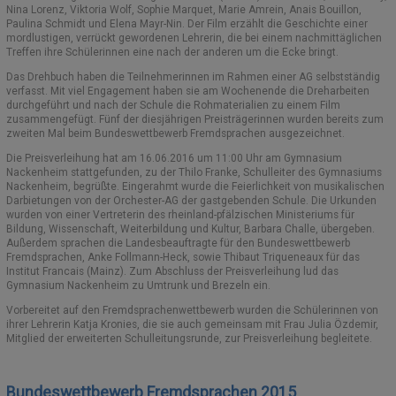
Nina Lorenz, Viktoria Wolf, Sophie Marquet, Marie Amrein, Anais Bouillon,
Paulina Schmidt und Elena Mayr-Nin. Der Film erzählt die Geschichte einer
SCHULELTERNBEIRAT (SEB)
ORIENTIERUNGSSTUFE
SCHULBÜCHER
EVENTS
mordlustigen, verrückt gewordene
n Lehrerin, die bei einem nachmittäglichen
Treffen ihre Schülerinnen eine nach der anderen um die Ecke bringt.
GREMIEN UND AUSSCHÜSSE
AUSTAUSCHPROGRAMME/PARTNERSCHULEN
MITTELSTUFE
FUNDSACHEN
Das Drehbuch haben die Teilnehmerinnen im Rahmen einer AG selbstständig
verfasst. Mit viel Engagement haben sie am Wochenende die Dreharbeiten
durchgeführt und nach der Schule die Rohmaterialien zu einem Film
KOOPERATIONSPARTNER
ANMELDUNGEN – INFORMATIONEN
VEREIN DER FREUNDE
OBERSTUFE MSS
zusammengefügt. Fünf der diesjährigen Preisträgerinnen wurden bereits zum
zweiten Mal beim Bundeswettbewerb Fremdsprachen ausgezeichnet.
KOOPERATION ELTERN/SCHULE
SCHULGESCHICHTE
SCHÜLERAUSWEIS
E-CHOR DES MDG
Die Preisverleihung hat am 16.06.2016 um 11:00 Uhr am Gymnasium
Nackenheim stattgefunden, zu der Thilo Franke, Schulleiter des Gymnasiums
MARION GRÄFIN DÖNHOFF
FREIWILLIGES SOZIALES JAHR (FSJ)
SCHLIESSFÄCHER
MOODLE
Nackenheim, begrüßte. Eingerahmt wurde die Feierlichkeit von musikalischen
Darbietungen von der Orchester-AG der gastgebenden Schule. Die Urkunden
wurden von einer Vertreterin des rheinland-pfälzischen Ministeriums für
EUROPASCHULE RLP
SCHULKOLLEKTION
Bildung, Wissenschaft, Weiterbildung und Kultur, Barbara Challe, übergeben.
Außerdem sprachen die Landesbeauftragte für den Bundeswettbewerb
BOTSCHAFTERSCHULE FÜR DAS EUROPÄISCHE PARLAMENT
KONTAKT
Fremdsprachen, Anke Follmann-Heck, sowie Thibaut Triqueneaux für das
Institut Francais (Mainz). Zum Abschluss der Preisverleihung lud das
Gymnasium Nackenheim zu Umtrunk und Brezeln ein.
BERUFSORIENTIERUNG (BO)
MOODLE UND BIGBLUEBUTTON – HINWEISE
Vorbereitet auf den Fremdsprachenwettbewerb wurden die Schülerinnen von
ihrer Lehrerin Katja Kronies, die sie auch gemeinsam mit Frau Julia Özdemir,
AUSBILDUNGSSCHULE
Mitglied der erweiterten Schulleitungsrunde, zur Preisverleihung begleitete.
SCHULSOZIALARBEIT
Bundeswettbewerb Fremdsprachen 2015