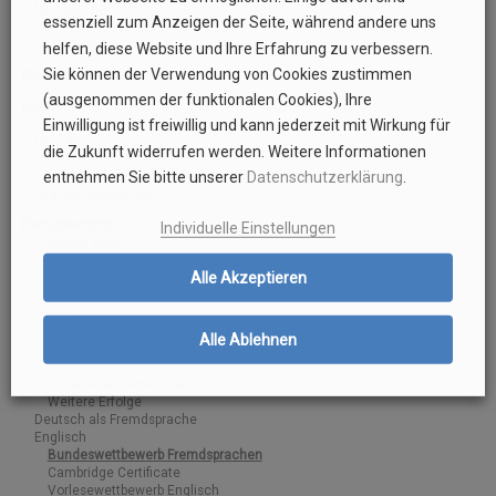
Mikołajki – Polen
essenziell zum Anzeigen der Seite, während andere uns
PAD-Preisträger
private Austausche
helfen, diese Website und Ihre Erfahrung zu verbessern.
Sie können der Verwendung von Cookies zustimmen
Culinarium
(ausgenommen der funktionalen Cookies), Ihre
Events
Europa-Tag
Einwilligung ist freiwillig und kann jederzeit mit Wirkung für
MDG-Tag
die Zukunft widerrufen werden. Weitere Informationen
Projektwochen
entnehmen Sie bitte unserer
Datenschutzerklärung
.
Projekttage 2019
Tag der offenen Tür
Fachunterricht
Individuelle Einstellungen
Bildende Kunst
Bild des Monats (Archiv)
Alle Akzeptieren
Wettbewerbe Bildende Kunst
Biologie
Chemie
Wettbewerbe Chemie
Alle Ablehnen
Deutsch
Vorlesewettbewerb Deutsch
Vorlesewettbewerb Deutsch
Weitere Erfolge
Deutsch als Fremdsprache
Englisch
Bundeswettbewerb Fremdsprachen
Cambridge Certificate
Vorlesewettbewerb Englisch