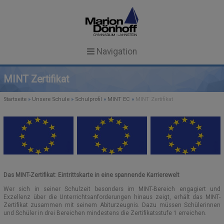
Navigation
Startseite
MINT Zertifikat
News
Startseite
»
Unsere Schule
»
Schulprofil
»
MINT EC
»
MINT Zertifikat
Unsere Schule
NEWS
Schulgemeinschaft
SCHULPROFIL
TERMINE
SCHULLEITUNG & KOLLEGIUM
SCHULEINBLICKE
AKTUELLES
Schulalltag
Das MINT-Zertifikat: Eintrittskarte in eine spannende Karrierewelt
GTS IN ANGEBOTSFORM
MITARBEITERINNEN
FACHUNTERRICHT
Service
Wer sich in seiner Schulzeit besonders im MINT-Bereich engagiert und
Search Button
Search
Exzellenz über die Unterrichtsanforderungen hinaus zeigt, erhält das MINT-
for:
REGELN UND ZEITEN
SEKRETARIAT
FORMULARE
MENSA
Zertifikat zusammen mit seinem Abiturzeugnis. Dazu müssen Schülerinnen
und Schüler in drei Bereichen mindestens die Zertifikatsstufe 1 erreichen.
SCHÜLERVERTRETUNG (SV)
ESSENSBESTELLUNG
AG-ANGEBOT
CULINARIUM