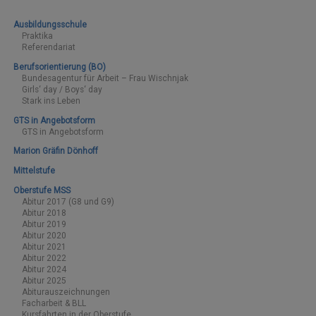
Ausbildungsschule
Praktika
Referendariat
Berufsorientierung (BO)
Bundesagentur für Arbeit – Frau Wischnjak
Girls‘ day / Boys‘ day
Stark ins Leben
GTS in Angebotsform
GTS in Angebotsform
Marion Gräfin Dönhoff
Mittelstufe
Oberstufe MSS
Abitur 2017 (G8 und G9)
Abitur 2018
Abitur 2019
Abitur 2020
Abitur 2021
Abitur 2022
Abitur 2024
Abitur 2025
Abiturauszeichnungen
Facharbeit & BLL
Kursfahrten in der Oberstufe