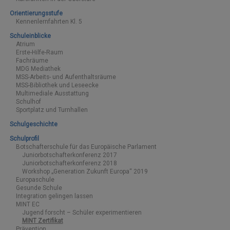
Orientierungsstufe
Kennenlernfahrten Kl. 5
Schuleinblicke
Atrium
Erste-Hilfe-Raum
Fachräume
MDG Mediathek
MSS-Arbeits- und Aufenthaltsräume
MSS-Bibliothek und Leseecke
Multimediale Ausstattung
Schulhof
Sportplatz und Turnhallen
Schulgeschichte
Schulprofil
Botschafterschule für das Europäische Parlament
Juniorbotschafterkonferenz 2017
Juniorbotschafterkonferenz 2018
Workshop „Generation Zukunft Europa“ 2019
Europaschule
Gesunde Schule
Integration gelingen lassen
MINT EC
Jugend forscht – Schüler experimentieren
MINT Zertifikat
Prävention