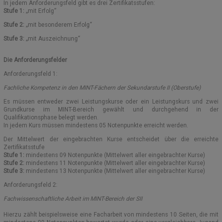
In jedem Anforderungsfeld gibt es drei Zertifikatsstufen:
Stufe 1:
„mit Erfolg“
SCHULELTERNBEIRAT (SEB)
ORIENTIERUNGSSTUFE
SCHULBÜCHER
EVENTS
Stufe 2:
„mit besonderem Erfolg“
Stufe 3:
„mit Auszeichnung“
GREMIEN UND AUSSCHÜSSE
AUSTAUSCHPROGRAMME/PARTNERSCHULEN
MITTELSTUFE
FUNDSACHEN
KOOPERATIONSPARTNER
ANMELDUNGEN – INFORMATIONEN
VEREIN DER FREUNDE
OBERSTUFE MSS
Die Anforderungsfelder
Anforderungsfeld 1:
KOOPERATION ELTERN/SCHULE
SCHULGESCHICHTE
SCHÜLERAUSWEIS
E-CHOR DES MDG
Fachliche Kompetenz in den MINT-Fächern der Sekundarstufe II (Oberstufe)
MARION GRÄFIN DÖNHOFF
FREIWILLIGES SOZIALES JAHR (FSJ)
SCHLIESSFÄCHER
MOODLE
Es müssen entweder zwei Leistungskurse oder ein Leistungskurs und zwei
Grundkurse im MINT-Bereich gewählt und durchgehend in der
Qualifikationsphase belegt werden.
EUROPASCHULE RLP
SCHULKOLLEKTION
In jedem Kurs müssen mindestens 05 Notenpunkte erreicht werden.
Der Mittelwert der eingebrachten Kurse entscheidet über die erreichte
BOTSCHAFTERSCHULE FÜR DAS EUROPÄISCHE PARLAMENT
KONTAKT
Zertifikatsstufe
Stufe 1:
mindestens 09 Notenpunkte (Mittelwert aller eingebrachter Kurse)
Stufe 2:
mindestens 11 Notenpunkte (Mittelwert aller eingebrachter Kurse)
BERUFSORIENTIERUNG (BO)
MOODLE UND BIGBLUEBUTTON – HINWEISE
Stufe 3:
mindestens 13 Notenpunkte (Mittelwert aller eingebrachter Kurse)
Anforderungsfeld 2:
AUSBILDUNGSSCHULE
Fachwissenschaftliche Arbeit im MINT-Bereich der SII
SCHULSOZIALARBEIT
Hierzu zählt beispielsweise eine Facharbeit von mindestens 10 Seiten, die mit