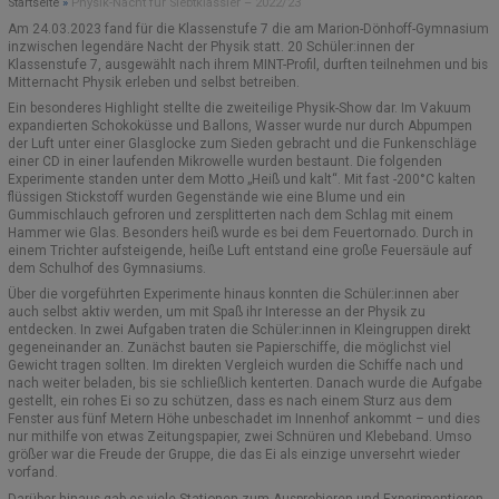
Startseite
»
Physik-Nacht für Siebtklässler – 2022/23
Am 24.03.2023 fand für die Klassenstufe 7 die am Marion-Dönhoff-Gymnasium
SCHULELTERNBEIRAT (SEB)
ORIENTIERUNGSSTUFE
SCHULBÜCHER
EVENTS
inzwischen legendäre Nacht der Physik statt. 20 Schüler:innen der
Klassenstufe 7, ausgewählt nach ihrem MINT-Profil, durften teilnehmen und bis
Mitternacht Physik erleben und selbst betreiben.
GREMIEN UND AUSSCHÜSSE
AUSTAUSCHPROGRAMME/PARTNERSCHULEN
MITTELSTUFE
FUNDSACHEN
Ein besonderes Highlight stellte die zweiteilige Physik-Show dar. Im Vakuum
expandierten Schokoküsse und Ballons, Wasser wurde nur durch Abpumpen
KOOPERATIONSPARTNER
ANMELDUNGEN – INFORMATIONEN
VEREIN DER FREUNDE
OBERSTUFE MSS
der Luft unter einer Glasglocke zum Sieden gebracht und die Funkenschläge
einer CD in einer laufenden Mikrowelle wurden bestaunt. Die folgenden
Experimente standen unter dem Motto „Heiß und kalt“. Mit fast -200°C kalten
KOOPERATION ELTERN/SCHULE
SCHULGESCHICHTE
SCHÜLERAUSWEIS
E-CHOR DES MDG
flüssigen Stickstoff wurden Gegenstände wie eine Blume und ein
Gummischlauch gefroren und zersplitterten nach dem Schlag mit einem
MARION GRÄFIN DÖNHOFF
FREIWILLIGES SOZIALES JAHR (FSJ)
SCHLIESSFÄCHER
MOODLE
Hammer wie Glas. Besonders heiß wurde es bei dem Feuertornado. Durch in
einem Trichter aufsteigende, heiße Luft entstand eine große Feuersäule auf
dem Schulhof des Gymnasiums.
EUROPASCHULE RLP
SCHULKOLLEKTION
Über die vorgeführten Experimente hinaus konnten die Schüler:innen aber
auch selbst aktiv werden, um mit Spaß ihr Interesse an der Physik zu
BOTSCHAFTERSCHULE FÜR DAS EUROPÄISCHE PARLAMENT
KONTAKT
entdecken. In zwei Aufgaben traten die Schüler:innen in Kleingruppen direkt
gegeneinander an. Zunächst bauten sie Papierschiffe, die möglichst viel
Gewicht tragen sollten. Im direkten Vergleich wurden die Schiffe nach und
BERUFSORIENTIERUNG (BO)
MOODLE UND BIGBLUEBUTTON – HINWEISE
nach weiter beladen, bis sie schließlich kenterten. Danach wurde die Aufgabe
gestellt, ein rohes Ei so zu schützen, dass es nach einem Sturz aus dem
AUSBILDUNGSSCHULE
Fenster aus fünf Metern Höhe unbeschadet im Innenhof ankommt – und dies
nur mithilfe von etwas Zeitungspapier, zwei Schnüren und Klebeband. Umso
größer war die Freude der Gruppe, die das Ei als einzige unversehrt wieder
SCHULSOZIALARBEIT
vorfand.
Darüber hinaus gab es viele Stationen zum Ausprobieren und Experimentieren.