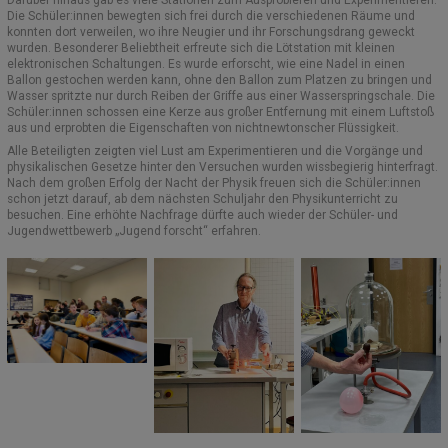
Die Schüler:innen bewegten sich frei durch die verschiedenen Räume und
konnten dort verweilen, wo ihre Neugier und ihr Forschungsdrang geweckt
wurden. Besonderer Beliebtheit erfreute sich die Lötstation mit kleinen
elektronischen Schaltungen. Es wurde erforscht, wie eine Nadel in einen
Ballon gestochen werden kann, ohne den Ballon zum Platzen zu bringen und
Wasser spritzte nur durch Reiben der Griffe aus einer Wasserspringschale. Die
Schüler:innen schossen eine Kerze aus großer Entfernung mit einem Luftstoß
aus und erprobten die Eigenschaften von nichtnewtonscher Flüssigkeit.
Alle Beteiligten zeigten viel Lust am Experimentieren und die Vorgänge und
physikalischen Gesetze hinter den Versuchen wurden wissbegierig hinterfragt.
Nach dem großen Erfolg der Nacht der Physik freuen sich die Schüler:innen
schon jetzt darauf, ab dem nächsten Schuljahr den Physikunterricht zu
besuchen. Eine erhöhte Nachfrage dürfte auch wieder der Schüler- und
Jugendwettbewerb „Jugend forscht“ erfahren.