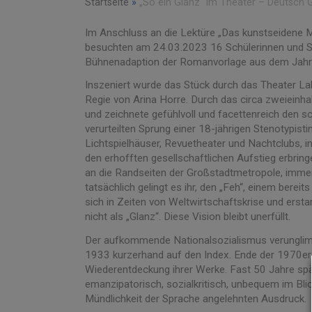
Startseite
»
„So ein Glanz“ im Theater – Deutsch G
Im Anschluss an die Lektüre „Das kunstseidene
besuchten am 24.03.2023 16 Schülerinnen und Sch
Bühnenadaption der Romanvorlage aus dem Jahr
Inszeniert wurde das Stück durch das Theater Lah
Regie von Arina Horre. Durch das circa zweieinhal
und zeichnete gefühlvoll und facettenreich den s
verurteilten Sprung einer 18-jährigen Stenotypistin
Lichtspielhäuser, Revuetheater und Nachtclubs, 
den erhofften gesellschaftlichen Aufstieg erbring
an die Randseiten der Großstadtmetropole, immer
tatsächlich gelingt es ihr, den „Feh“, einem berei
sich in Zeiten von Weltwirtschaftskrise und erst
nicht als „Glanz“. Diese Vision bleibt unerfüllt.
Der aufkommende Nationalsozialismus verunglimpf
1933 kurzerhand auf den Index. Ende der 1970er 
Wiederentdeckung ihrer Werke. Fast 50 Jahre spä
emanzipatorisch, sozialkritisch, unbequem im Blick
Mündlichkeit der Sprache angelehnten Ausdruck.