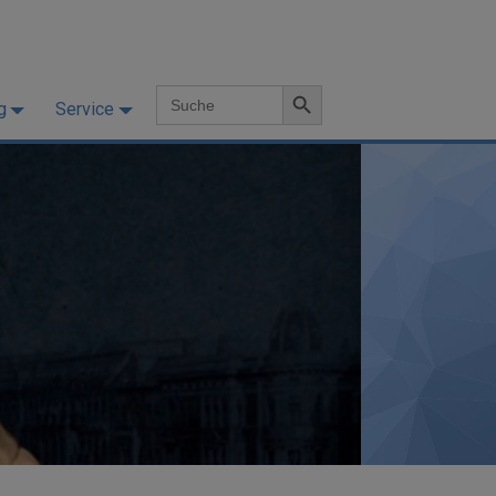
Search Button
Search
g
Service
for: