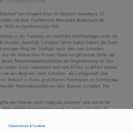
K 12 im Bilde mit „Doris“
 Mädchen“ von Irmgard Keun im Deutsch-Grundkurs 12
üler mit ihrer Fachlehrerin Alexandra Andernach die
e 1932 im Sporkenburger Hof.
nstein in der Fassung von Gottfried Greiffenhagen unter der
b Stunden dauernde Solospiel führte Isabel Seibert als Doris
chwierigen Weg der Titelfigur nach: den zum Scheitern
 aus der rheinischen Provinz hinein ins glitzernde Berlin der
in denen Männerbekanntschaften als Gegenleistung für Sex
en sollen. Doris manövriert sich von Affäre zu Affäre stärker
 nah am Abgrund, mehr Schatten- als Lichtgestalt. Und
ts vor Ankunft in Berlin gestohlenen Pelzmantel, im Schlepptau,
arkenden Nationalsozialismus über Wasser zu halten. Nur
te den Roman recht zügig als „entartet“ und setzte ihn
Jahre erlebte Irmgard Keun noch zu ihren Lebzeiten die
ter muten ihre Protagonistinnen weiterhin sehr modern an:
 auf das andere Geschlecht, individuell in ihrem an die
Datenschutz & Cookies