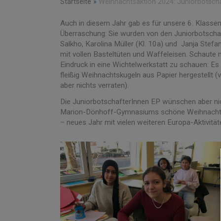
Startseite
»
Weihnachtsaktion 2024: Juniorbotscha
Auch in diesem Jahr gab es für unsere 6. Klasse
Überraschung: Sie wurden von den Juniorbotscha
Salkho, Karolina Müller (Kl. 10a) und Janja Stef
mit vollen Basteltüten und Waffeleisen. Schaute
Eindruck in eine Wichtelwerkstatt zu schauen: E
fleißig Weihnachtskugeln aus Papier hergestellt (v
aber nichts verraten).
Die JuniorbotschafterInnen EP wünschen aber nic
Marion-Dönhoff-Gymnasiums schöne Weihnachtsferi
– neues Jahr mit vielen weiteren Europa-Aktivität