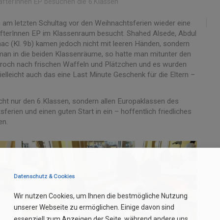
fterInnen EP besuchen die 6.Klassen
n am letzten Schultag vor den Weihnachtsferien wieder eine
fterInnen EP im Klassenraum besucht. Shahed Alsede, Abdul
anac (Kl. 9b) kamen jedoch nicht mit leeren Händen, sondern
 man in die beiden Klassenräume, so hatte man mitunter den
s roch nach frischen Waffeln und Plätzchen und es wurden
ielleicht auch das eine Last Minute Geschenk für die Eltern –
ht nur den 6.Klassen, sondern allen Europaklassen des
en und einen guten Start in ein – hoffentlich friedliches
en.
Datenschutz & Cookies
Wir nutzen Cookies, um Ihnen die bestmögliche Nutzung
unserer Webseite zu ermöglichen. Einige davon sind
essenziell zum Anzeigen der Seite, während andere uns