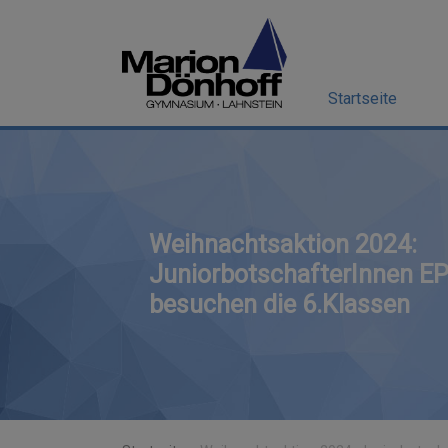
Startseite
Weihnachtsaktion 2024:
JuniorbotschafterInnen E
besuchen die 6.Klassen