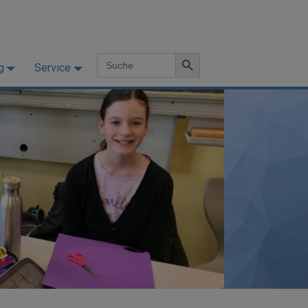
Search Button
Search
g
Service
for: