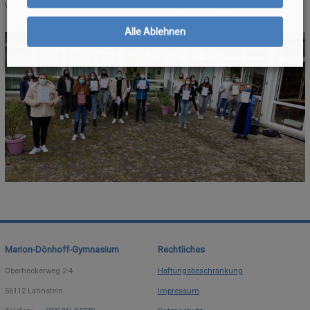
wurden auch noch zusätzlich mit einem Buchgutschein geehrt.
Alle Ablehnen
Marion-Dönhoff-Gymnasium
Rechtliches
Oberheckerweg 2-4
Haftungsbeschränkung
56112
Lahnstein
Impressum