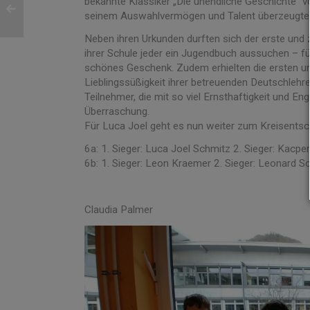
bekannte Klassiker „Die unendliche Geschichte“ 
seinem Auswahlvermögen und Talent überzeugte
Neben ihren Urkunden durften sich der erste und z
ihrer Schule jeder ein Jugendbuch aussuchen – f
schönes Geschenk. Zudem erhielten die ersten un
Lieblingssüßigkeit ihrer betreuenden Deutschlehre
Teilnehmer, die mit so viel Ernsthaftigkeit und 
Überraschung.
Für Luca Joel geht es nun weiter zum Kreisentsch
6a: 1. Sieger: Luca Joel Schmitz 2. Sieger: Kacpe
6b: 1. Sieger: Leon Kraemer 2. Sieger: Leonard S
Claudia Palmer