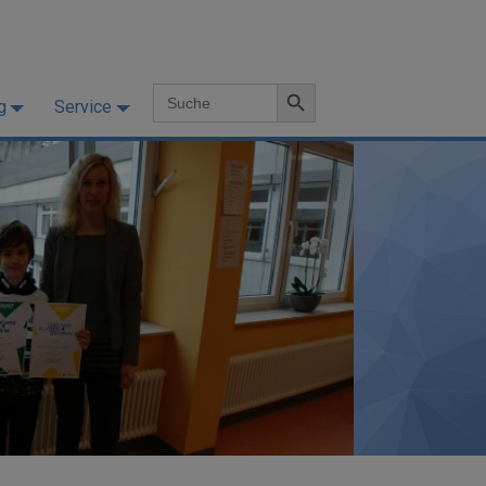
Search Button
Search
g
Service
for: