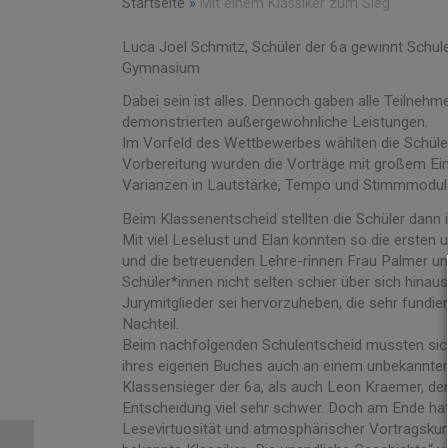
Startseite
»
Mit einem Klassiker zum Sieg
Luca Joel Schmitz, Schüler der 6a gewinnt Sch
Gymnasium
Dabei sein ist alles. Dennoch gaben alle Teilneh
demonstrierten außergewöhnliche Leistungen.
Im Vorfeld des Wettbewerbes wählten die Schüler
Vorbereitung wurden die Vorträge mit großem Eins
Varianzen in Lautstärke, Tempo und Stimmmodulat
Beim Klassenentscheid stellten die Schüler dann i
Mit viel Leselust und Elan konnten so die ersten 
und die betreuenden Lehre-rinnen Frau Palmer un
Schüler*innen nicht selten schier über sich hina
Jurymitglieder sei hervorzuheben, die sehr fund
Nachteil.
Beim nachfolgenden Schulentscheid mussten sich
ihres eigenen Buches auch an einem unbekannten
Klassensieger der 6a, als auch Leon Kraemer, der
Entscheidung viel sehr schwer. Doch am Ende hat
Lesevirtuosität und atmosphärischer Vortragskun