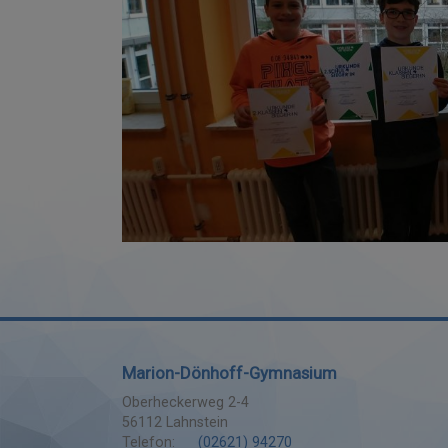
Marion-Dönhoff-Gymnasium
Oberheckerweg 2-4
56112
Lahnstein
Telefon:
(02621) 94270