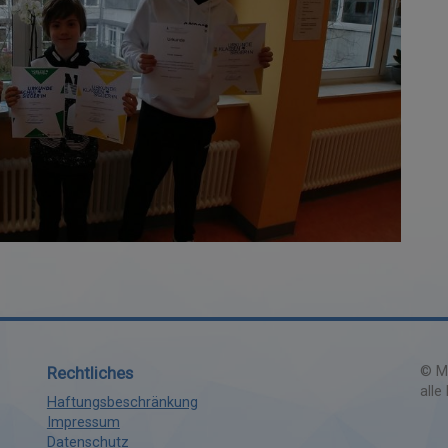
Rechtliches
©
Ma
alle
Haftungsbeschränkung
Impressum
Datenschutz