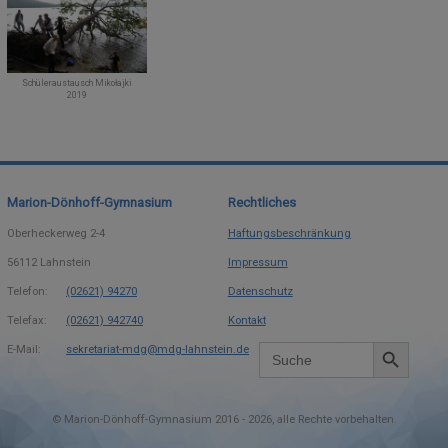
Schüleraustausch Mikołajki
2019
Marion-Dönhoff-Gymnasium
Rechtliches
Oberheckerweg 2-4
Haftungsbeschränkung
56112
Lahnstein
Impressum
Telefon:
(02621) 94270
Datenschutz
Telefax:
(02621) 942740
Kontakt
Search Button
Search
E-Mail:
sekretariat-mdg@mdg-lahnstein.de
for:
©
Marion-Dönhoff-Gymnasium 2016 -
2026
alle Rechte vorbehalten.