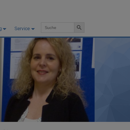
Search Button
Search
g
Service
for: