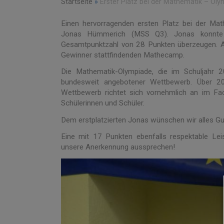
Startseite
»
Erster Platz bei der Mathematik – O
Einen hervorragenden ersten Platz bei der Ma
Jonas Hümmerich (MSS Q3). Jonas konnte in
Gesamtpunktzahl von 28 Punkten überzeugen. Als
Gewinner stattfindenden Mathecamp.
Die Mathematik-Olympiade, die im Schuljahr 2
bundesweit angebotener Wettbewerb. Über 20
Wettbewerb richtet sich vornehmlich an im Fac
Schülerinnen und Schüler.
Dem erstplatzierten Jonas wünschen wir alles Gu
Eine mit 17 Punkten ebenfalls respektable Le
unsere Anerkennung aussprechen!