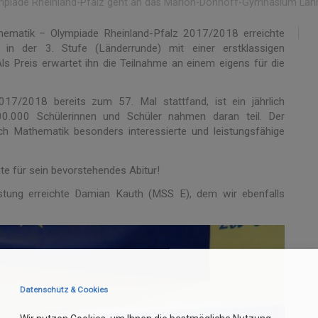
lympiade Rheinland-Pfalz geht an das Marion-Dönhoff-Gymnasium Lah
thematik – Olympiade Rheinland-Pfalz 2017/2018 erreichte
 der 3. Stufe (Länderrunde) mit einer erstklassigen
 Preis erwartet ihn die Teilnahme an einem eigens für die
017/2018 bereits zum 57. Mal stattfand, ist ein jährlich
0.000 Schülerinnen und Schüler nahmen daran teil. Der
h Mathematik besonders interessierte und leistungsfähige
te für sein bevorstehendes Abitur!
istung erreichte Damian Kauth (MSS E), dem wir ebenfalls
Datenschutz & Cookies