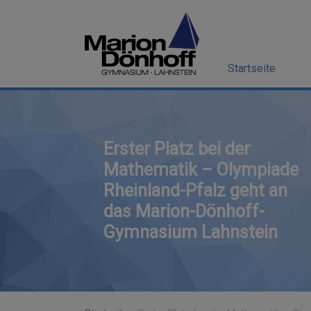
Startseite
Erster Platz bei der
Mathematik – Olympiade
Rheinland-Pfalz geht an
das Marion-Dönhoff-
Gymnasium Lahnstein