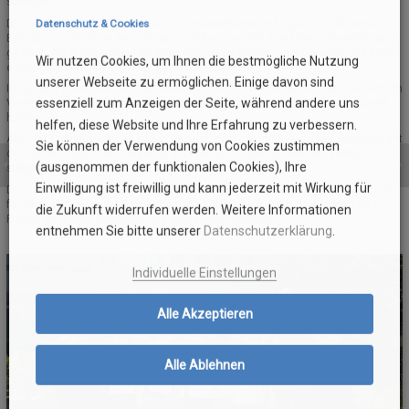
Startseite
»
MDG-Vorlesewettbewerb Englisch 2017
Dies diesjährige Gewinnerin des Vorlesewettbewerbs Englisch heißt Mehek
Datenschutz & Cookies
SCHULELTERNBEIRAT (SEB)
ORIENTIERUNGSSTUFE
SCHULBÜCHER
EVENTS
Bari. Sie ist Schülerin der Jahrgangsstufe 6 und hat eine tolle Vorleseleistung
gezeigt. Als Anerkennung für ihre Leistung ist sie mit einer Urkunde und einem
Wir nutzen Cookies, um Ihnen die bestmögliche Nutzung
englischsprachigen Buch ausgezeichnet worden.
GREMIEN UND AUSSCHÜSSE
AUSTAUSCHPROGRAMME/PARTNERSCHULEN
MITTELSTUFE
FUNDSACHEN
unserer Webseite zu ermöglichen. Einige davon sind
Insgesamt haben drei Schülerinnen und ein Schüler teilgenommen, die sich im
essenziell zum Anzeigen der Seite, während andere uns
Vorfeld in ihren jeweiligen Klassenverbänden für den Wettbewerb qualifiziert
KOOPERATIONSPARTNER
ANMELDUNGEN – INFORMATIONEN
VEREIN DER FREUNDE
OBERSTUFE MSS
hatten.
helfen, diese Website und Ihre Erfahrung zu verbessern.
Alle vier TeilnehmerInnen haben gezeigt, dass sie mit Freude und Geschick mit
Sie können der Verwendung von Cookies zustimmen
KOOPERATION ELTERN/SCHULE
SCHULGESCHICHTE
SCHÜLERAUSWEIS
E-CHOR DES MDG
dem zu lesenden Text umgehen konnten und sogar unbekannte Wörter
(ausgenommen der funktionalen Cookies), Ihre
stolperfrei zu lesen imstande waren.
MARION GRÄFIN DÖNHOFF
FREIWILLIGES SOZIALES JAHR (FSJ)
SCHLIESSFÄCHER
MOODLE
Einwilligung ist freiwillig und kann jederzeit mit Wirkung für
Die Jury war sich einig, dass sich alle TeilnehmerInnen durchweg großes Lob
für ihre Leistungen verdient haben. Wir hoffen, dass sie sich weiterhin ihre
die Zukunft widerrufen werden. Weitere Informationen
Freude am Lesen bewahren und gratulieren herzlich!
EUROPASCHULE RLP
SCHULKOLLEKTION
entnehmen Sie bitte unserer
Datenschutzerklärung
.
BOTSCHAFTERSCHULE FÜR DAS EUROPÄISCHE PARLAMENT
KONTAKT
Individuelle Einstellungen
BERUFSORIENTIERUNG (BO)
MOODLE UND BIGBLUEBUTTON – HINWEISE
Alle Akzeptieren
AUSBILDUNGSSCHULE
Alle Ablehnen
SCHULSOZIALARBEIT