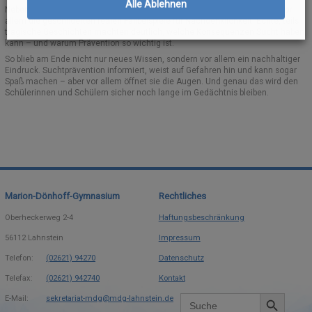
Alle Ablehnen
Neben Aha-Momenten und auch einigen lachenden Gesichtern sorgten vor
allem die geschilderten realen Fallbeispiele für Nachdenklichkeit. Echte, teils
tragische Geschichten machten deutlich, welche Konsequenzen Sucht haben
kann – und warum Prävention so wichtig ist.
So blieb am Ende nicht nur neues Wissen, sondern vor allem ein nachhaltiger
Eindruck. Suchtprävention informiert, weist auf Gefahren hin und kann sogar
Spaß machen – aber vor allem öffnet sie die Augen. Und genau das wird den
Schülerinnen und Schülern sicher noch lange im Gedächtnis bleiben.
Marion-Dönhoff-Gymnasium
Rechtliches
Oberheckerweg 2-4
Haftungsbeschränkung
56112
Lahnstein
Impressum
Telefon:
(02621) 94270
Datenschutz
Telefax:
(02621) 942740
Kontakt
Search Button
Search
E-Mail:
sekretariat-mdg@mdg-lahnstein.de
for: