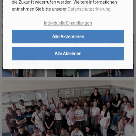
die Zukunft widerrufen werden. Weitere Informationen
Mit Eifer und Kreativität suchten die Gruppen nach den richtigen Antworten.
Die erfolgreichsten Teams erhielten zwei Tage später eine Urkunde. Platz 1
entnehmen Sie bitte unserer
Datenschutzerklärung
.
belegten vier Mädchen aus der 6b (drei im Bild), Platz 2 ging an ein Trio aus
der 6a, Platz 3 wiederum an die 6a, vertreten durch gar nur zwei
Teilnehmerinnen. Wer hat mitgerechnet? Ja, 9 ist korrekt, aufgestellt in der
Individuelle Einstellungen
Konstellation der Geschlechter 8:1.
Alle Akzeptieren
Alle Ablehnen