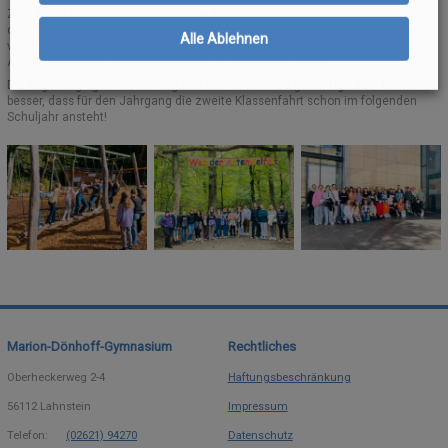
Zum Abschluss tauchten alle auf der Museumsmeile in Bonn in die jüngere
deutsche Geschichte ab und lernten im „Haus der Geschichte“ einiges über
Alle Ablehnen
vergangene Zeiten. Besonders die vielen Objekte und interaktiven
Ausstellungsbereiche kamen bei den Schüler:innen gut an.
Die Tage vergingen wie im Flug und alle hatten eine großartige Zeit. Umso
besser, dass für den Jahrgang die zweite Klassenfahrt schon im folgenden
Schuljahr ansteht!
Marion-Dönhoff-Gymnasium
Rechtliches
Oberheckerweg 2-4
Haftungsbeschränkung
56112
Lahnstein
Impressum
Telefon:
(02621) 94270
Datenschutz