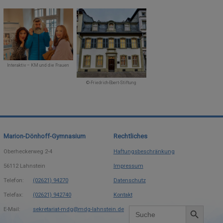
Interaktiv – KM und die Frauen
©-Friedrich-Ebert-Stiftung
Marion-Dönhoff-Gymnasium
Rechtliches
Oberheckerweg 2-4
Haftungsbeschränkung
56112
Lahnstein
Impressum
Telefon:
(02621) 94270
Datenschutz
Telefax:
(02621) 942740
Kontakt
Search Button
Search
E-Mail:
sekretariat-mdg@mdg-lahnstein.de
for: