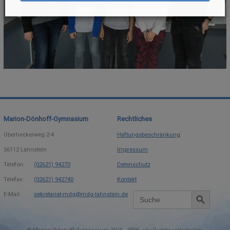
Marion-Dönhoff-Gymnasium
Rechtliches
Oberheckerweg 2-4
Haftungsbeschränkung
56112
Lahnstein
Impressum
Telefon:
(02621) 94270
Datenschutz
Telefax:
(02621) 942740
Kontakt
Search Button
Search
E-Mail:
sekretariat-mdg@mdg-lahnstein.de
for: