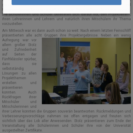
Ab dem späten Dienstagvormittag wurden die Ergebnisse in Präsentationsform
gebracht: Texte wurde mit dem Computer geschrieben, Tabellen und
Powerpointpräsentationen erstellt und sogar kleine erklärende Videos gedreht.
Die Schülerinnen und Schüler bereiteten sich darauf vor, den Projektleitern,
ihren Lehrerinnen und Lehrern und natürlich ihren Mitschülern ihr Thema
vorzustellen.
Am Mittwoch war es dann auch schon so weit: Nach einem letzten Feinschliff
präsentierten alle acht Gruppen ihre Projektergebnisse.
Neben ein wenig
Aufregung war vor
allem großer Stolz
und Zufriedenheit
auf Seiten der
Fünftklässler spürbar,
dass sie
selbstständig
Lösungen zu allen
Projektthemen
erstellen und
präsentieren
konnten. Auch
Rückfragen ihrer
Mitschüler und
Mitschülerinnen und
ihrer Lehrer konnten die Gruppen souverän beantworten. Rückmeldungen und
Verbesserungsvorschläge nahmen sie offen entgegen und freuten sich
sichtlich über das Lob aller Anwesenden. Stolz präsentieren zum Ende der
Veranstaltung alle Schülerinnen und Schüler ihre von der Universität
ausgestellten Zertifikate.