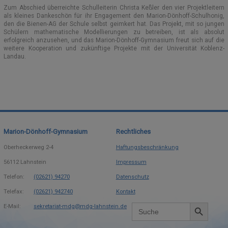
Zum Abschied überreichte Schulleiterin Christa Keßler den vier Projektleitern
als kleines Dankeschön für ihr Engagement den Marion-Dönhoff-Schulhonig,
den die Bienen-AG der Schule selbst geimkert hat. Das Projekt, mit so jungen
Schülern mathematische Modellierungen zu betreiben, ist als absolut
erfolgreich anzusehen, und das Marion-Dönhoff-Gymnasium freut sich auf die
weitere Kooperation und zukünftige Projekte mit der Universität Koblenz-
Landau.
Marion-Dönhoff-Gymnasium
Rechtliches
Oberheckerweg 2-4
Haftungsbeschränkung
56112
Lahnstein
Impressum
Telefon:
(02621) 94270
Datenschutz
Telefax:
(02621) 942740
Kontakt
Search Button
Search
E-Mail:
sekretariat-mdg@mdg-lahnstein.de
for: