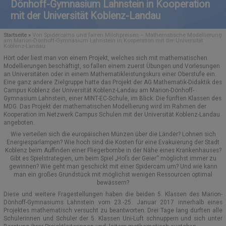
Dönhoff-Gymnasium Lahnstein in Kooperation
mit der Universität Koblenz-Landau
SCHULELTERNBEIRAT (SEB)
ORIENTIERUNGSSTUFE
SCHULBÜCHER
EVENTS
Startseite
»
Von Spidercams und fairen Milchpreisen – Mathematische Modellierung
GREMIEN UND AUSSCHÜSSE
AUSTAUSCHPROGRAMME/PARTNERSCHULEN
MITTELSTUFE
FUNDSACHEN
am Marion-Dönhoff-Gymnasium Lahnstein in Kooperation mit der Universität
Koblenz-Landau
Hört oder liest man von einem Projekt, welches sich mit mathematischen
KOOPERATIONSPARTNER
ANMELDUNGEN – INFORMATIONEN
VEREIN DER FREUNDE
OBERSTUFE MSS
Modellierungen beschäftigt, so fallen einem zuerst Übungen und Vorlesungen
an Universitäten oder in einem Mathematikleistungskurs einer Oberstufe ein.
Eine ganz andere Zielgruppe hatte das Projekt der AG Mathematik-Didaktik des
KOOPERATION ELTERN/SCHULE
SCHULGESCHICHTE
SCHÜLERAUSWEIS
E-CHOR DES MDG
Campus Koblenz der Universität Koblenz-Landau am Marion-Dönhoff-
Gymnasium Lahnstein, einer MINT-EC-Schule, im Blick: Die fünften Klassen des
MARION GRÄFIN DÖNHOFF
FREIWILLIGES SOZIALES JAHR (FSJ)
SCHLIESSFÄCHER
MOODLE
MDG. Das Projekt der mathematischen Modellierung wird im Rahmen der
Kooperation im Netzwerk Campus Schulen mit der Universität Koblenz-Landau
angeboten.
EUROPASCHULE RLP
SCHULKOLLEKTION
Wie verteilen sich die europäischen Münzen über die Länder? Lohnen sich
Energiesparlampen? Wie hoch sind die Kosten für eine Evakuierung der Stadt
BOTSCHAFTERSCHULE FÜR DAS EUROPÄISCHE PARLAMENT
KONTAKT
Koblenz beim Auffinden einer Fliegerbombe in der Nähe eines Krankenhauses?
Gibt es Spielstrategien, um beim Spiel „Hol’s der Geier“ möglichst immer zu
gewinnen? Wie geht man geschickt mit einer Spidercam um? Und wie kann
BERUFSORIENTIERUNG (BO)
MOODLE UND BIGBLUEBUTTON – HINWEISE
man ein großes Grundstück mit möglichst wenigen Ressourcen optimal
bewässern?
AUSBILDUNGSSCHULE
Diese und weitere Fragestellungen haben die beiden 5. Klassen des Marion-
Dönhoff-Gymnasiums Lahnstein vom 23.-25. Januar 2017 innerhalb eines
SCHULSOZIALARBEIT
Projektes mathematisch versucht zu beantworten. Drei Tage lang durften alle
Schülerinnen und Schüler der 5. Klassen Uni-Luft schnuppern und sich unter